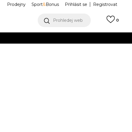
Prodejny
Sport
&
Bonus
Přihlásit se
Registrovat
Prohledej web
0
VÍCE
Collect)
VÍCE
T P BLUE
GF0196
M
L
L
XL
XL
2XL
2XL
Í DOSTUPNÝ