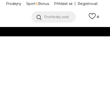
Prodejny
Sport
&
Bonus
Přihlásit se
Registrovat
Prohledej web
0
VÍCE
Collect)
VÍCE
ER FZ HO
IA2340
Informujte mě o slevách
robce:
1.099,00
Kč
11-
164
13-
170
14-
176
15-
l.
14l.
15l.
16l.