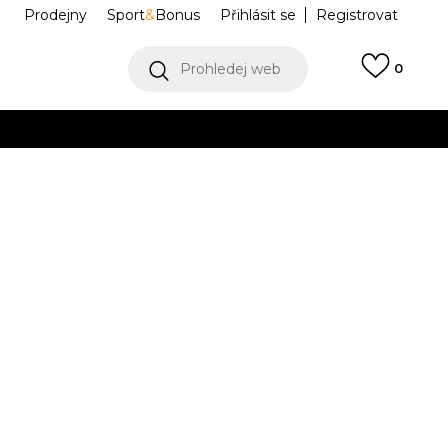
Prodejny
Sport
&
Bonus
Přihlásit se
Registrovat
Prohledej web
0
VÍCE
Collect)
VÍCE
JV7398
Informujte mě o slevách
robce:
329,00
Kč
40-
L
43-45
XL
46-
2
48