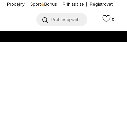
Prodejny
Sport
&
Bonus
Přihlásit se
Registrovat
Prohledej web
0
VÍCE
Collect)
VÍCE
NK DF STRK
HJ6750-594
L
XL
XL
2XL
2XL