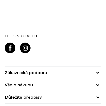
LET’S SOCIALIZE
Zákaznická podpora
Pondělí – Pátek
Vše o nákupu
od 09:00 do 17:00
Nejčastější dotazy
online@buzzsneakers.cz
Důležité předpisy
Stav objednávky
Kontakty