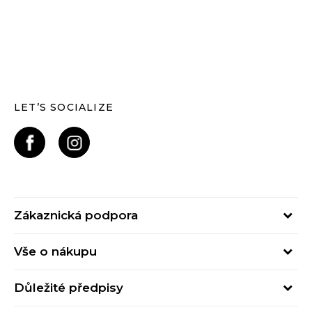
LET’S SOCIALIZE
Zákaznická podpora
Pondělí – Pátek
Vše o nákupu
od 09:00 do 17:00
Nejčastější dotazy
online@buzzsneakers.cz
Důležité předpisy
Stav objednávky
Kontakty