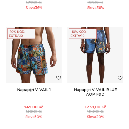
1.879,00
Kč
1.879,00
Kč
Sleva
36
%
Sleva
36
%
-10% KÓD:
-10% KÓD:
EXTRA10
EXTRA10
Napapijri V-VAIL 1
Napapijri V-VAIL BLUE
AOP F9D
749,00
Kč
1.239,00
Kč
1.509,00
Kč
1.549,00
Kč
Sleva
50
%
Sleva
20
%