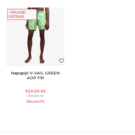
-10% KÓD:
EXTRA10
Napapijri V-VAIL GREEN
AOP F9I
929,00
Kč
1.549,00
Kč
Sleva
40
%