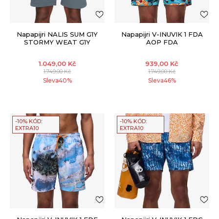
Napapijri NALIS SUM G1Y
Napapijri V-INUVIK 1 FDA
STORMY WEAT G1Y
AOP FDA
1.049,00
Kč
939,00
Kč
1.749,00
Kč
1.749,00
Kč
Sleva
40
%
Sleva
46
%
-10% KÓD:
-10% KÓD:
EXTRA10
EXTRA10