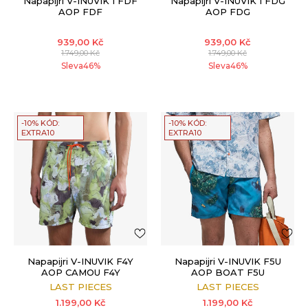
Napapijri V-INUVIK 1 FDF
Napapijri V-INUVIK 1 FDG
AOP FDF
AOP FDG
939,00
Kč
939,00
Kč
1.749,00
Kč
1.749,00
Kč
Sleva
46
%
Sleva
46
%
-10% KÓD:
-10% KÓD:
EXTRA10
EXTRA10
Napapijri V-INUVIK F4Y
Napapijri V-INUVIK F5U
AOP CAMOU F4Y
AOP BOAT F5U
LAST PIECES
LAST PIECES
1.199,00
Kč
1.199,00
Kč