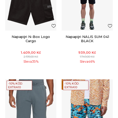
Napapijri N-Box Logo
Napapijri NALIS SUM 041
Cargo
BLACK
1.409,00
Kč
939,00
Kč
2.199,00
Kč
1.749,00
Kč
Sleva
35
%
Sleva
46
%
-10% KÓD:
-10% KÓD:
EXTRA10
EXTRA10