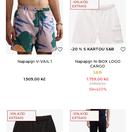
-10% KÓD:
EXTRA10
-20 % S KARTOU S&B
Napapijri V-VAIL 1
Napapijri N-BOX LOGO
CARGO
S&B
1.509,00
Kč
1.759,00
Kč
2.199,00
Kč
Sleva
20
%
-10% KÓD:
-10% KÓD:
EXTRA10
EXTRA10