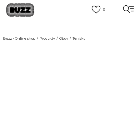
0
DOPRAVA ZDARMA
pro objednávky nad 2.500 Kč
(neplatí pro Click&Collect)
VÍCE
Buzz - Online shop
Produkty
Obuv
Tenisky
-20% KÓD: BTS20