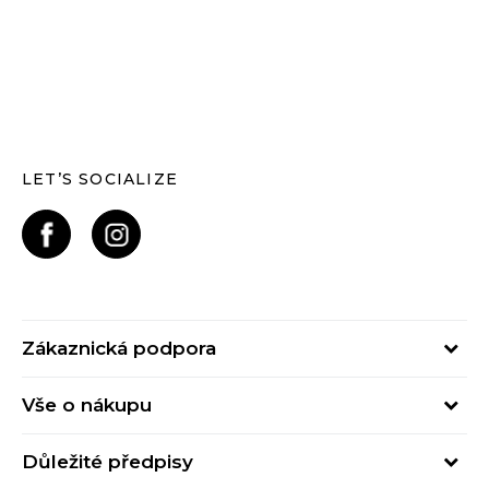
LET’S SOCIALIZE
Zákaznická podpora
Pondělí – Pátek
Vše o nákupu
od 09:00 do 17:00
Nejčastější dotazy
online@buzzsneakers.cz
Důležité předpisy
Stav objednávky
Kontakty