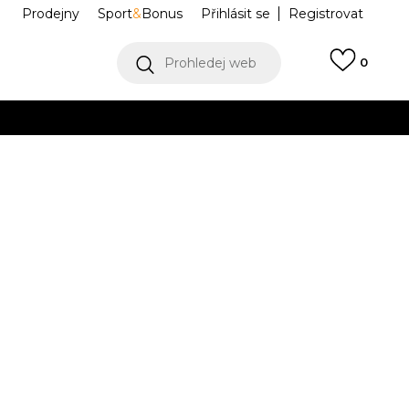
Prodejny
Sport
&
Bonus
Přihlásit se
Registrovat
Prohledej web
0
VÍCE
Collect)
VÍCE
HF9507-657
M
L
L