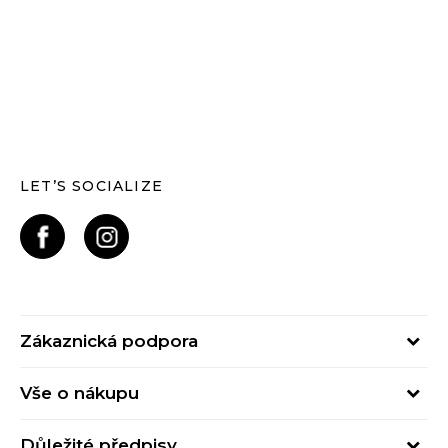
LET’S SOCIALIZE
Zákaznická podpora
Pondělí – Pátek
Vše o nákupu
od 09:00 do 17:00
Nejčastější dotazy
online@buzzsneakers.cz
Důležité předpisy