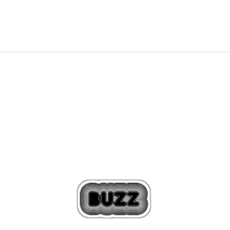
899,00
Kč
Sleva
20
%