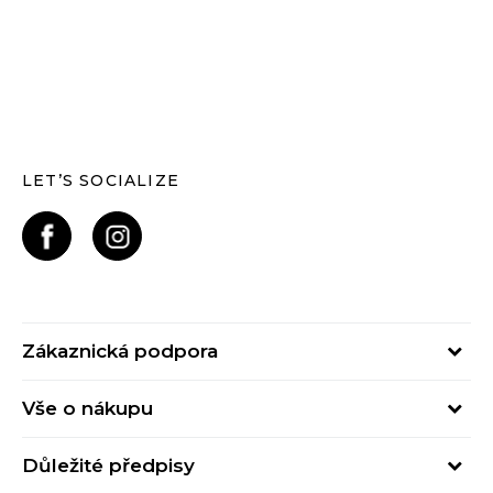
LET’S SOCIALIZE
Zákaznická podpora
Pondělí – Pátek
Vše o nákupu
od 09:00 do 17:00
Nejčastější dotazy
online@buzzsneakers.cz
Důležité předpisy
Stav objednávky
Kontakty