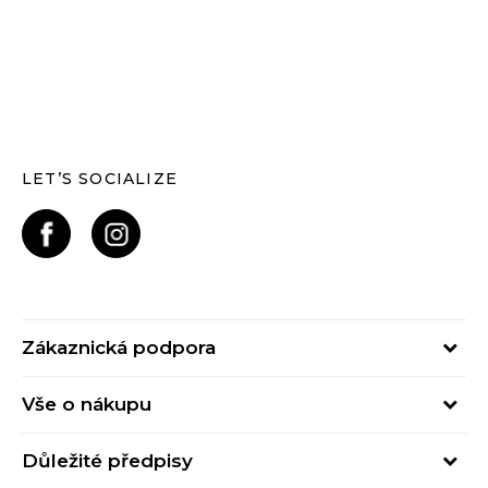
LET’S SOCIALIZE
Zákaznická podpora
Pondělí – Pátek
Vše o nákupu
od 09:00 do 17:00
Nejčastější dotazy
online@buzzsneakers.cz
Důležité předpisy
Stav objednávky
Kontakty