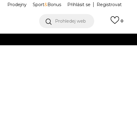
Prodejny
Sport
&
Bonus
Přihlásit se
Registrovat
Prohledej web
0
VÍCE
Collect)
VÍCE
BALL CAP AC
KU7668
Informujte mě o slevách
robce:
499,00
Kč
FM
OSFW
OSFY
58-
OSFW
OSFY