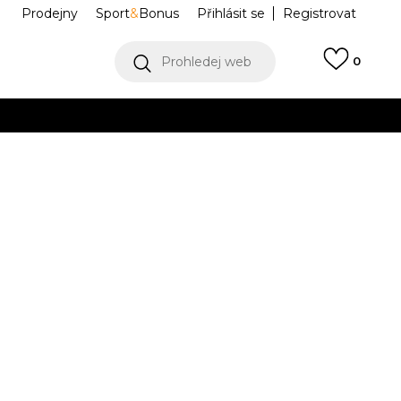
Prodejny
Sport
&
Bonus
Přihlásit se
Registrovat
Prohledej web
0
VÍCE
Collect)
VÍCE
JS0746
Informujte mě o slevách
robce:
2.599,00
Kč
 2/3
4-
37
5
38
5-
38
6
39 1/3