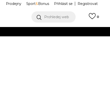
Prodejny
Sport
&
Bonus
Přihlásit se
Registrovat
Prohledej web
0
Collect)
VÍCE
SS MD TEE
IR3609-410
Informujte mě o slevách
robce:
899,00
Kč
M
L
L