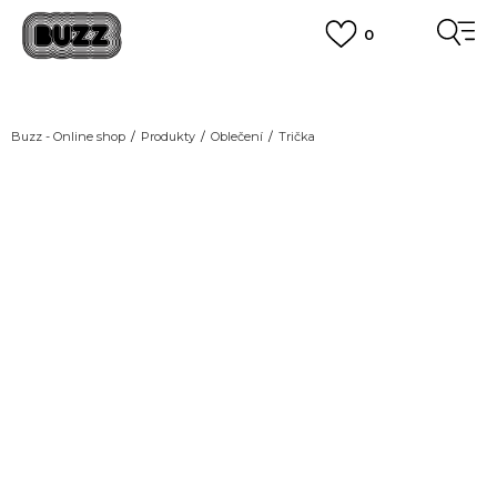
0
DOPRAVA ZDARMA
pro objednávky nad 2.500 Kč
(neplatí pro Click&Collect)
VÍCE
Buzz - Online shop
Produkty
Oblečení
Trička
NEW