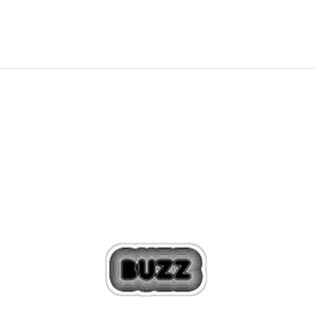
Sleva
28
%