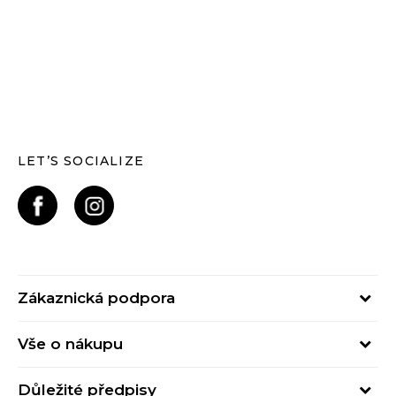
LET’S SOCIALIZE
Zákaznická podpora
Pondělí – Pátek
Vše o nákupu
od 09:00 do 17:00
Nejčastější dotazy
online@buzzsneakers.cz
Důležité předpisy