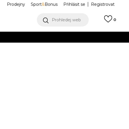
Prodejny
Sport
&
Bonus
Přihlásit se
Registrovat
Prohledej web
0
VÍCE
Collect)
VÍCE
us
JM9453
M
L
L
XL
XL
2XL
2XL
3XL
3XL
Í DOSTUPNÝ