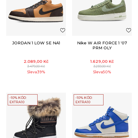
JORDAN 1 LOW SE NA1
Nike W AIR FORCE 1 '07
PRM OLY
2.089,00
Kč
1.629,00
Kč
3.479,00
Kč
3.259,00
Kč
Sleva
39
%
Sleva
50
%
-10% KÓD:
-10% KÓD:
EXTRA10
EXTRA10