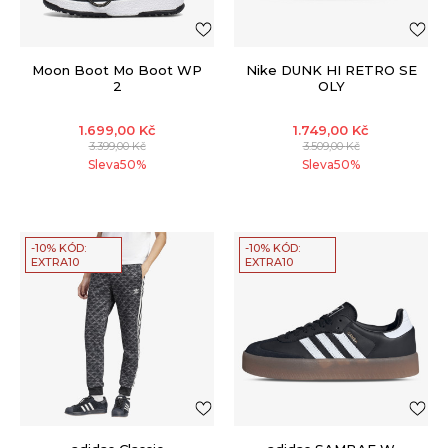
Moon Boot Mo Boot WP
Nike DUNK HI RETRO SE
2
OLY
1.699,00
Kč
1.749,00
Kč
3.399,00
Kč
3.509,00
Kč
Sleva
50
%
Sleva
50
%
-10% KÓD:
-10% KÓD:
EXTRA10
EXTRA10