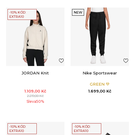
-10% KÓD:
NEW
EXTRA10
JORDAN Knit
Nike Sportswear
GREEN 💚
1.109,00
Kč
1.699,00
Kč
2.219,00
Kč
Sleva
50
%
-10% KÓD:
-10% KÓD:
EXTRA10
EXTRA10