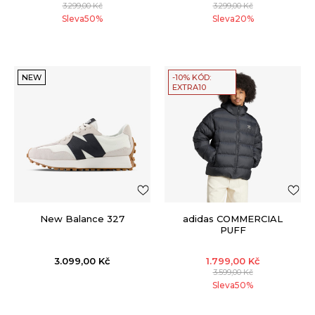
3.299,00
Kč
3.299,00
Kč
Sleva
50
%
Sleva
20
%
NEW
-10% KÓD:
EXTRA10
New Balance 327
adidas COMMERCIAL
PUFF
3.099,00
Kč
1.799,00
Kč
3.599,00
Kč
Sleva
50
%