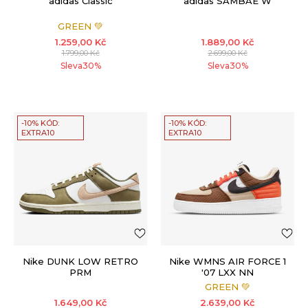
adidas Classic
adidas SAMBAE W
GREEN 💚
1.259,00
Kč
1.889,00
Kč
1.799,00
Kč
2.699,00
Kč
Sleva
30
%
Sleva
30
%
-10% KÓD:
-10% KÓD:
EXTRA10
EXTRA10
Nike DUNK LOW RETRO
Nike WMNS AIR FORCE 1
PRM
'07 LXX NN
GREEN 💚
1.649,00
Kč
2.639,00
Kč