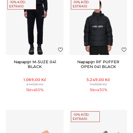
-10% KÓD:
-10% KÓD:
EXTRA10
EXTRA10
Napapijri M-SUZE 041
Napapijri RF PUFFER
BLACK
OPEN 041 BLACK
1.069,00
Kč
5.249,00
Kč
2.149,00
Kč
7.499,00
Kč
Sleva
50
%
Sleva
30
%
-10% KÓD:
EXTRA10