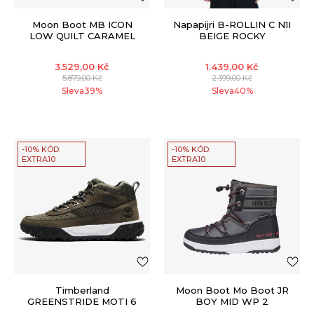
Moon Boot MB ICON
Napapijri B-ROLLIN C N1I
LOW QUILT CARAMEL
BEIGE ROCKY
3.529,00
Kč
1.439,00
Kč
5.879,00
Kč
2.399,00
Kč
Sleva
39
%
Sleva
40
%
-10% KÓD:
-10% KÓD:
EXTRA10
EXTRA10
Timberland
Moon Boot Mo Boot JR
GREENSTRIDE MOTI 6
BOY MID WP 2
BLACK/CASTLERO