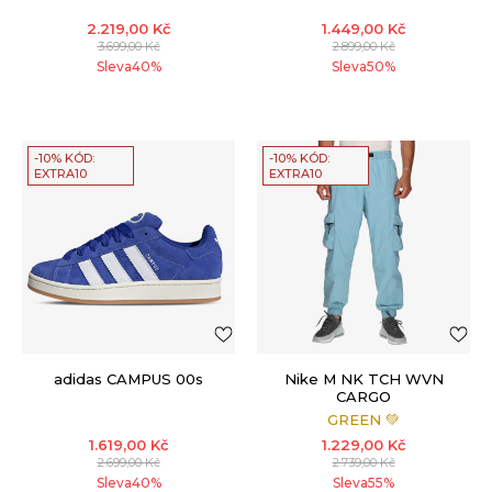
2.219,00
Kč
1.449,00
Kč
3.699,00
Kč
2.899,00
Kč
Sleva
40
%
Sleva
50
%
-10% KÓD:
-10% KÓD:
EXTRA10
EXTRA10
adidas CAMPUS 00s
Nike M NK TCH WVN
CARGO
GREEN 💚
1.619,00
Kč
1.229,00
Kč
2.699,00
Kč
2.739,00
Kč
Sleva
40
%
Sleva
55
%