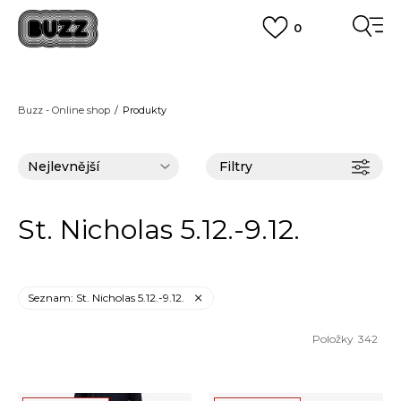
0
FINAL SALE AŽ -60 %
+ EXTRA SLEVA 10 % POUZE DO 9.8.
VÍCE
DOPRAVA ZDARMA
pro objednávky nad 2.500 Kč
(neplatí pro Click&Collect)
Buzz - Online shop
Produkty
VÍCE
Filtry
St. Nicholas 5.12.-9.12.
Seznam: St. Nicholas 5.12.-9.12.
Položky
342