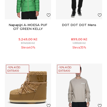
Napapijri A-MOESA PUF
DOT DOT DOT Mens
G1T GREEN KELLY
5.249,00
Kč
899,00
Kč
8.749,00
Kč
1.399,00
Kč
Sleva
40
%
Sleva
35
%
-10% KÓD:
-10% KÓD:
EXTRA10
EXTRA10