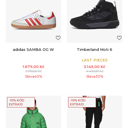
adidas SAMBA OG W
Timberland Moti 6
LAST PIECES
1.679,00
Kč
3.149,00
Kč
2.799,00
Kč
4.499,00
Kč
Sleva
40
%
Sleva
30
%
-10% KÓD:
-10% KÓD:
EXTRA10
EXTRA10