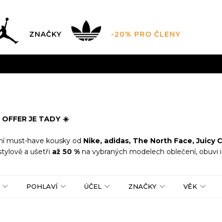
ZNAČKY
-20% PRO ČLENY
AL SALE AŽ -60 %
+ EXTRA SLEVA 10 % POUZE DO 9.8.
DARMA
pro objednávky nad 2.500 Kč
(neplatí pro Click&
OFFER JE TADY ☀️
tní must-have kousky od
Nike, adidas, The North Face, Juicy 
tylově a ušetři
až 50 %
na vybraných modelech oblečení, obuvi i
POHLAVÍ
ÚČEL
ZNAČKY
VĚK