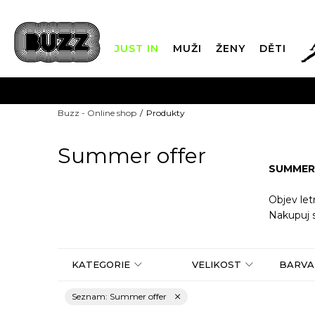
JUST IN
MUŽI
ŽENY
DĚTI
FIN
Buzz - Online shop
Produkty
DOPRAVA Z
Summer offer
SUMMER 
Objev le
Nakupuj s
KATEGORIE
VELIKOST
BARVA
Seznam: Summer offer