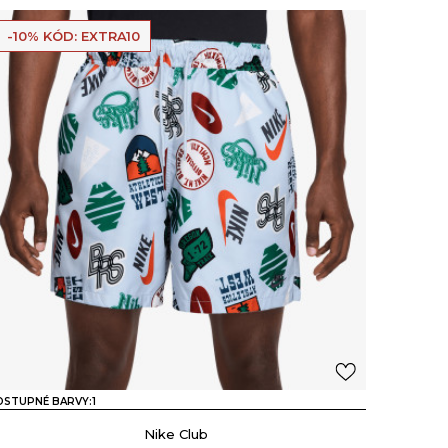
-10% KÓD: EXTRA10
OSTUPNÉ BARVY:
1
Nike Club