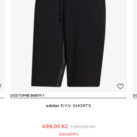
DOSTUPNÉ BARVY:
1
D
adidas R.Y.V. SHORTS
499,00
Kč
1.240,00
Kč
Sleva
59
%