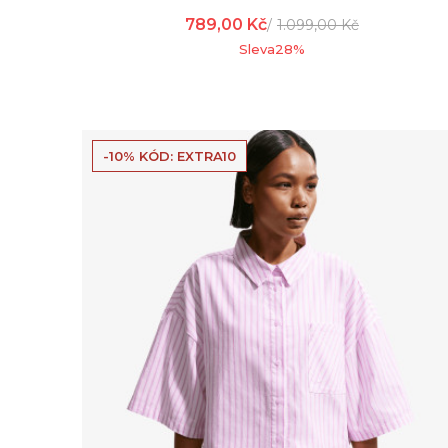
789,00
Kč
1.099,00
Kč
Sleva
28
%
-10% KÓD: EXTRA10