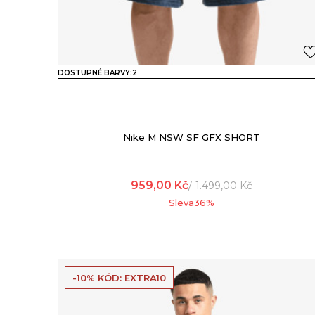
DOSTUPNÉ BARVY:
2
Nike M NSW SF GFX SHORT
959,00
Kč
1.499,00
Kč
Sleva
36
%
-10% KÓD: EXTRA10