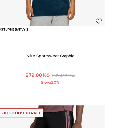
OSTUPNÉ BARVY:
2
Nike Sportswear Graphic
879,00
Kč
1.099,00
Kč
Sleva
20
%
-10% KÓD: EXTRA10