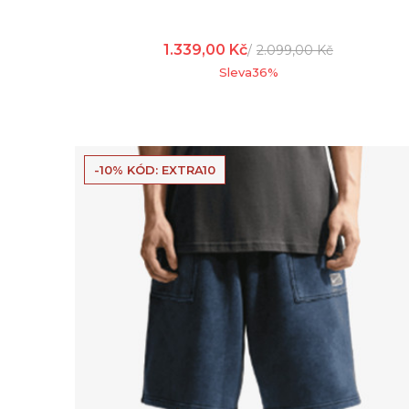
1.339,00
Kč
2.099,00
Kč
Sleva
36
%
-10% KÓD: EXTRA10