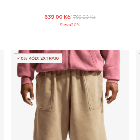
639,00
Kč
799,00
Kč
Sleva
20
%
-10% KÓD: EXTRA10