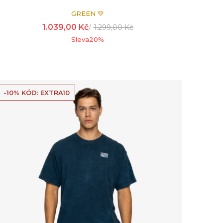
GREEN 💚
1.039,00
Kč
1.299,00
Kč
Sleva
20
%
-10% KÓD: EXTRA10