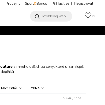
Prodejny
Sport
&
Bonus
Přihlásit se
Registrovat
Prohledej web
0
VÍCE
Collect)
VÍCE
Couture
a mnoho dalších za ceny, které si zamiluješ.
 doplňků.
MATERIÁL
CENA
Položky
1005