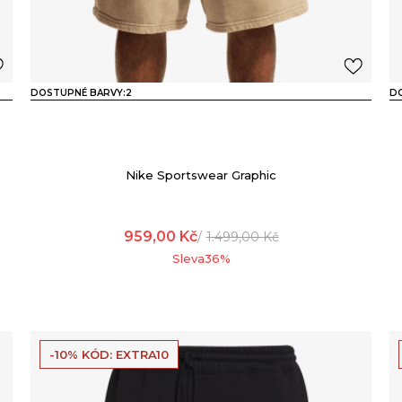
DOSTUPNÉ BARVY:
2
D
Nike Sportswear Graphic
959,00
Kč
1.499,00
Kč
Sleva
36
%
-10% KÓD: EXTRA10