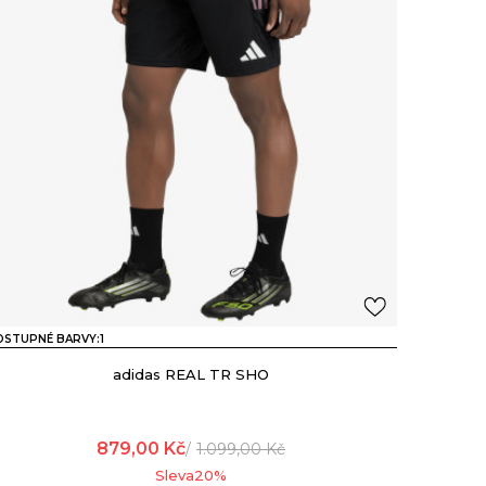
OSTUPNÉ BARVY:
1
adidas REAL TR SHO
879,00
Kč
1.099,00
Kč
Sleva
20
%